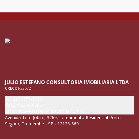
JULIO ESTEFANO CONSULTORIA IMOBILIARIA LTDA
CRECI:
J-32672
(12) 99155-6919
(12) 95369-0286
contato@estefanoconsultoria.com.br
Avenida Tom Jobim, 3269, Loteamento Residencial Porto
Seguro, Tremembé - SP - 12125-360