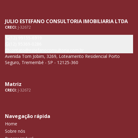
JULIO ESTEFANO CONSULTORIA IMOBILIARIA LTDA
CRECI:
J-32672
(12) 99155-6919
(12) 95369-0286
contato@estefanoconsultoria.com.br
Avenida Tom Jobim, 3269, Loteamento Residencial Porto
Seguro, Tremembé - SP - 12125-360
Matriz
CRECI:
J-32672
Navegação rápida
Home
Sobre nós