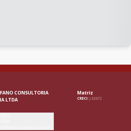
TEFANO CONSULTORIA
Matriz
CRECI:
J-32672
IA LTDA
5-6919
-0286
stefanoconsultoria.com.br