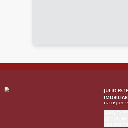
JULIO ES
IMOBILIAR
CRECI:
J-32672
(12) 9915
(12) 95369
contato@e