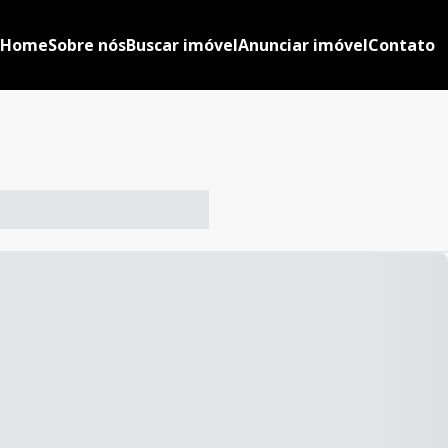
Home
Sobre nós
Buscar imóvel
Anunciar imóvel
Contato
-- ----- ----- --- ------