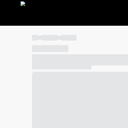
----
----- -----
----- -----
----
-----
---- ------
----- ----- -- ------ ---- ---- -- ---
----- ----- -- ------ ----- ----- -- ------