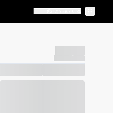
(12) 95369-0286
-------------
Compartilhar
Favorito