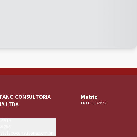
TEFANO CONSULTORIA
Matriz
CRECI:
J-32672
IA LTDA
5-6919
-0286
stefanoconsultoria.com.br