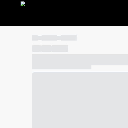
----
----- -----
----- -----
----
-----
---- ------
----- ----- -- ------ ---- ---- -- ---
----- ----- -- ------ ----- ----- -- ------