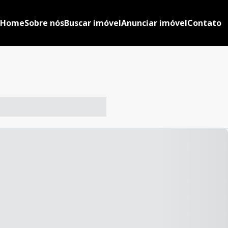
Home
Sobre nós
Buscar imóvel
Anunciar imóvel
Contato
-- ----- ----- --- ------