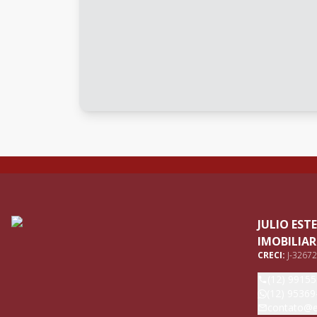
JULIO ES
IMOBILIAR
CRECI:
J-32672
(12) 9915
(12) 95369
contato@e