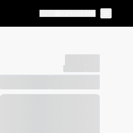
(12) 95369-0286
-------------
Compartilhar
Favorito