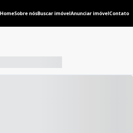
Home
Sobre nós
Buscar imóvel
Anunciar imóvel
Contato
-- ----- ----- --- ------