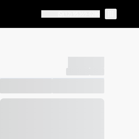
(12) 95369-0286
-------------
Compartilhar
Favorito