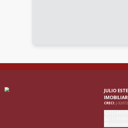
JULIO ES
IMOBILIAR
CRECI:
J-32672
(12) 9915
(12) 95369
contato@e