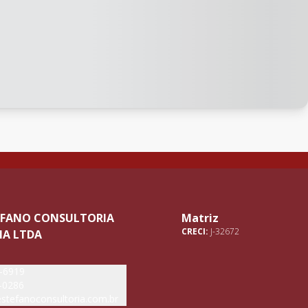
TEFANO CONSULTORIA
Matriz
CRECI:
J-32672
IA LTDA
5-6919
-0286
stefanoconsultoria.com.br