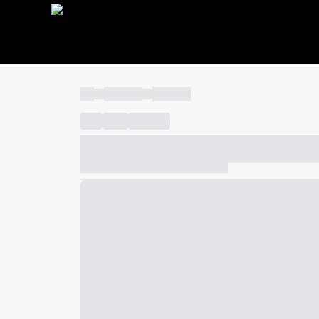
----
----- -----
----- -----
----
-----
---- ------
----- ----- -- ------ ---- ---- -- ---
----- ----- -- ------ ----- ----- -- ------