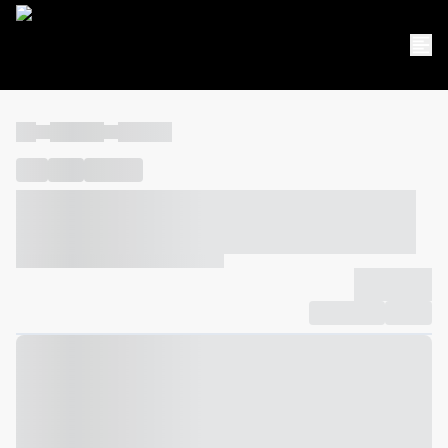
----
----- -----
----- -----
----
-----
---- ------
----- ----- -- ------ ---- ---- -- ----- ----- -----
--- ------
----- ----- -- ------ ----- ----- -- ------
-------------
Compartilhar
Favorito