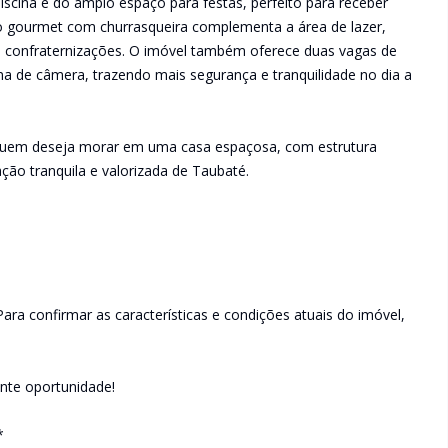
iscina e do amplo espaço para festas, perfeito para receber
 gourmet com churrasqueira complementa a área de lazer,
a confraternizações. O imóvel também oferece duas vagas de
a de câmera, trazendo mais segurança e tranquilidade no dia a
 quem deseja morar em uma casa espaçosa, com estrutura
ção tranquila e valorizada de Taubaté.
ara confirmar as características e condições atuais do imóvel,
ente oportunidade!
*