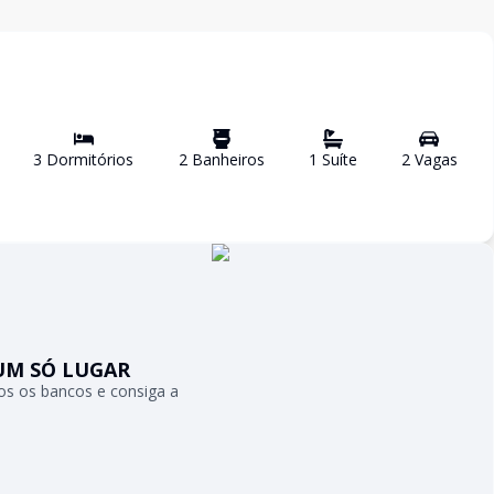
3
Dormitório
s
2
Banheiro
s
1
Suíte
2
Vaga
s
UM SÓ LUGAR
s os bancos e consiga a