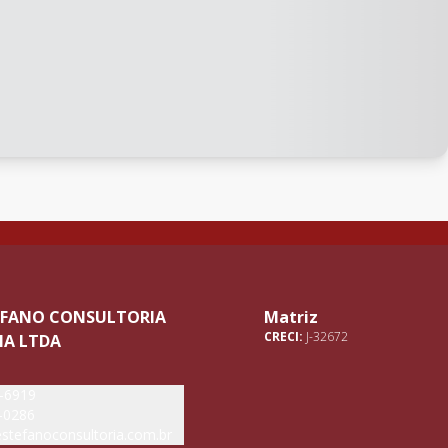
TEFANO CONSULTORIA
Matriz
CRECI:
J-32672
IA LTDA
5-6919
-0286
stefanoconsultoria.com.br