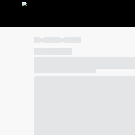
----
----- -----
----- -----
----
-----
---- ------
----- ----- -- ------ ---- ---- -- ---
----- ----- -- ------ ----- ----- -- ------