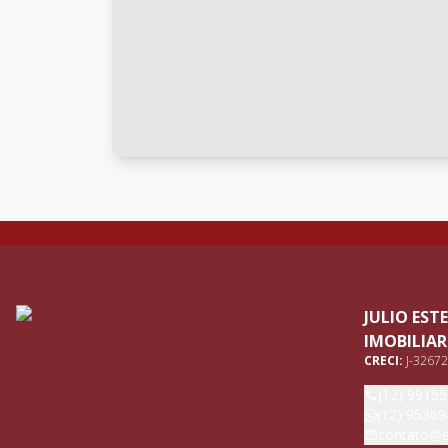
JULIO ES
IMOBILIAR
CRECI:
J-32672
(12) 9915
(12) 95369
contato@e