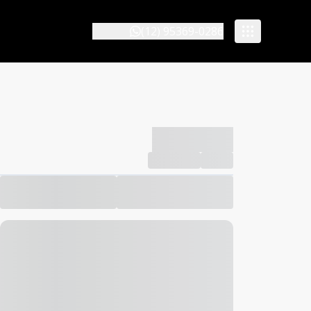
(12) 95369-0286
-------------
Compartilhar
Favorito