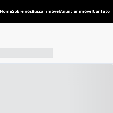
Home
Sobre nós
Buscar imóvel
Anunciar imóvel
Contato
-- ----- ----- --- ------