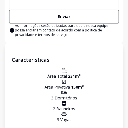
Enviar
As informações serão utilizadas para que a nossa equipe
possa entrar em contato de acordo com a
política de
privacidade e termos de serviço
Características
Área Total
231
m²
Área Privativa
150
m²
3
Dormitório
s
2
Banheiro
s
3
Vaga
s