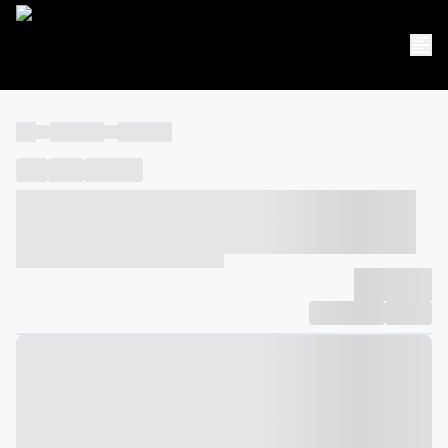
----
----- -----
----- -----
----
-----
---- ------
----- ----- -- ------ ---- ---- -- ----- ----- -----
--- ------
----- ----- -- ------ ----- ----- -- ------
-------------
Compartilhar
Favorito