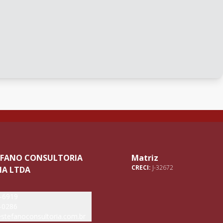
TEFANO CONSULTORIA
Matriz
CRECI:
J-32672
IA LTDA
5-6919
-0286
stefanoconsultoria.com.br