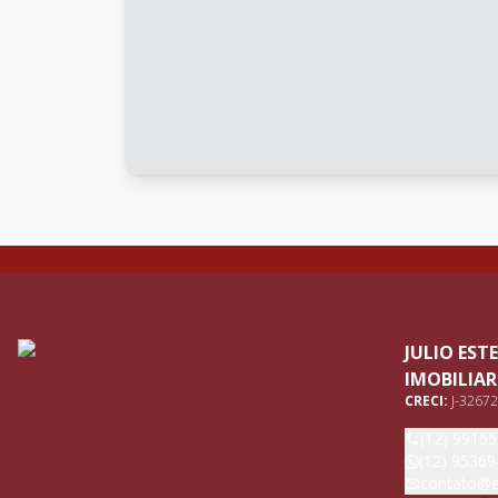
JULIO ES
IMOBILIAR
CRECI:
J-32672
(12) 9915
(12) 95369
contato@e