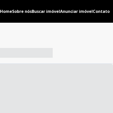
Home
Sobre nós
Buscar imóvel
Anunciar imóvel
Contato
-- ----- ----- --- ------