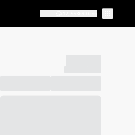
(12) 95369-0286
-------------
Compartilhar
Favorito