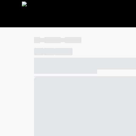
----
----- -----
----- -----
----
-----
---- ------
----- ----- -- ------ ---- ---- -- ---
----- ----- -- ------ ----- ----- -- ------