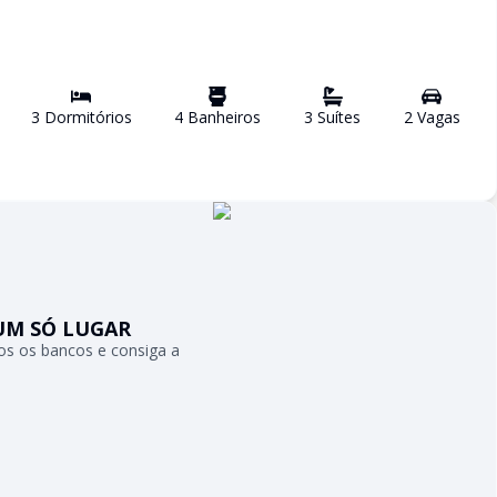
3
Dormitório
s
4
Banheiro
s
3
Suíte
s
2
Vaga
s
UM SÓ LUGAR
s os bancos e consiga a