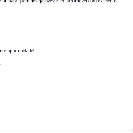
or ou para quem deseja investir em um imóvel com excelente
ente oportunidade!
*