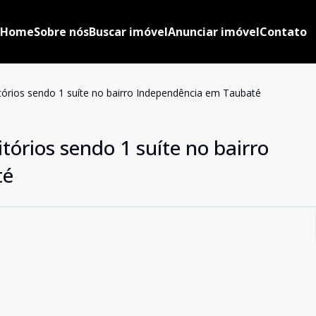
Home
Sobre nós
Buscar imóvel
Anunciar imóvel
Contato
rios sendo 1 suíte no bairro Independência em Taubaté
órios sendo 1 suíte no bairro
té