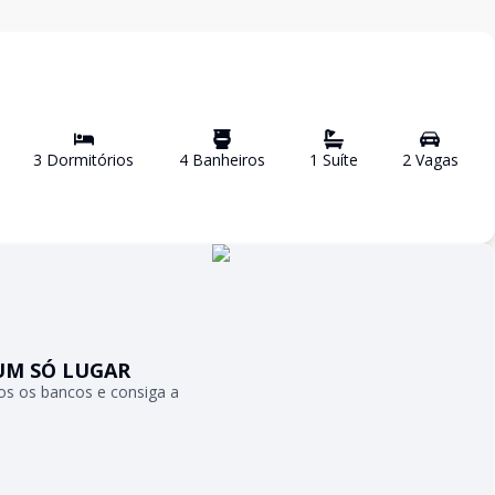
3
Dormitório
s
4
Banheiro
s
1
Suíte
2
Vaga
s
UM SÓ LUGAR
s os bancos e consiga a