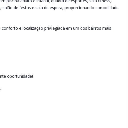
 piscina adulto e infantil, quadra de esportes, sala fitness,
s, salão de festas e sala de espera, proporcionando comodidade
onforto e localização privilegiada em um dos bairros mais
ente oportunidade!
*