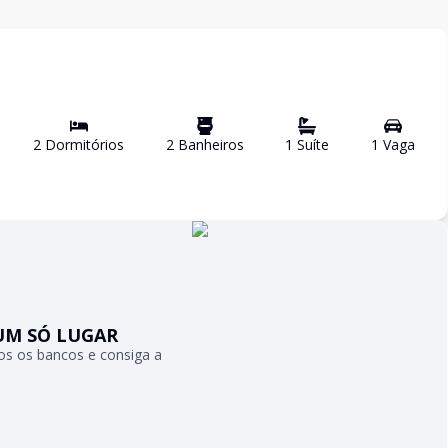
2
Dormitório
s
2
Banheiro
s
1
Suíte
1
Vaga
UM SÓ LUGAR
s os bancos e consiga a