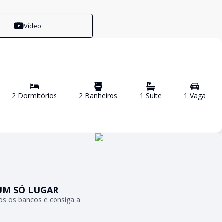
Vídeo
2
Dormitório
s
2
Banheiro
s
1
Suíte
1
Vaga
UM SÓ LUGAR
s os bancos e consiga a