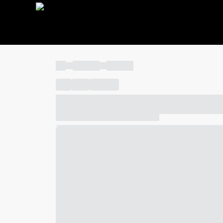
----
----- -----
----- -----
----
-----
---- ------
----- ----- -- ------ ---- ---- -- ---
----- ----- -- ------ ----- ----- -- ------