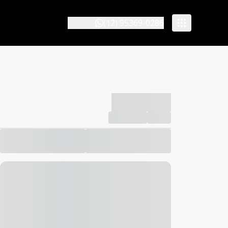
(12) 95369-0286
-------------
Compartilhar
Favorito