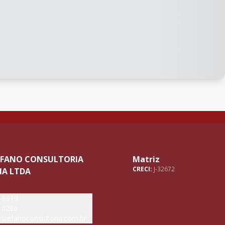
TEFANO CONSULTORIA
Matriz
CRECI:
J-32672
IA LTDA
5-6919
-0286
stefanoconsultoria.com.br