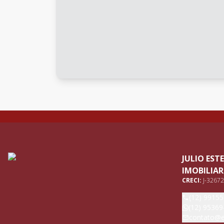
JULIO ES
IMOBILIAR
CRECI:
J-32672
(12) 9915
(12) 95369
contato@e