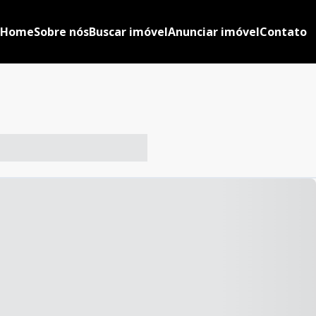
Home
Sobre nós
Buscar imóvel
Anunciar imóvel
Contato
-- ----- ----- --- ------