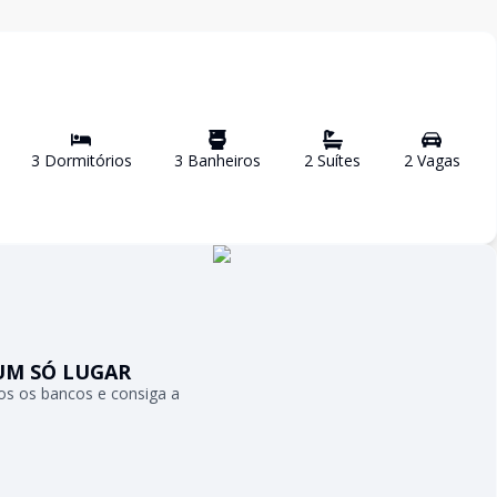
3
Dormitório
s
3
Banheiro
s
2
Suíte
s
2
Vaga
s
UM SÓ LUGAR
s os bancos e consiga a