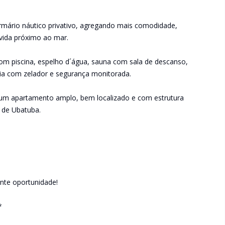
rmário náutico privativo, agregando mais comodidade,
 vida próximo ao mar.
om piscina, espelho d´água, sauna com sala de descanso,
ria com zelador e segurança monitorada.
um apartamento amplo, bem localizado e com estrutura
 de Ubatuba.
ente oportunidade!
*