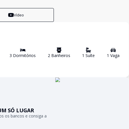
Vídeo
3
Dormitório
s
2
Banheiro
s
1
Suíte
1
Vaga
UM SÓ LUGAR
s os bancos e consiga a