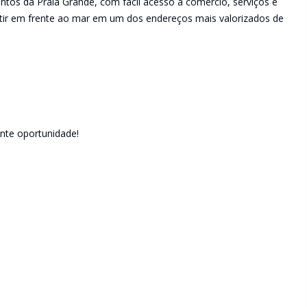
ntos da Praia Grande, com fácil acesso a comércio, serviços e
estir em frente ao mar em um dos endereços mais valorizados de
ente oportunidade!