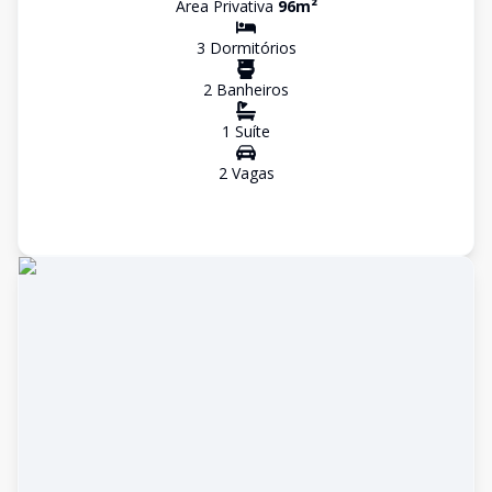
Área Privativa
96
m²
3
Dormitório
s
2
Banheiro
s
1
Suíte
2
Vaga
s