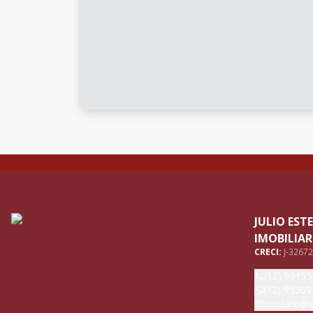
JULIO ES
IMOBILIAR
CRECI:
J-32672
(12) 9915
(12) 95369
contato@e