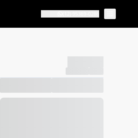
(12) 95369-0286
-------------
Compartilhar
Favorito