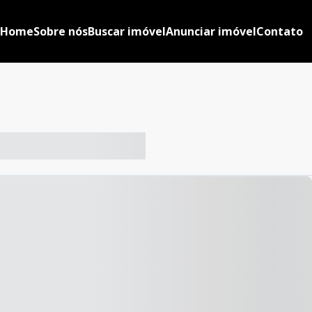
Home
Sobre nós
Buscar imóvel
Anunciar imóvel
Contato
-- ----- ----- --- ------