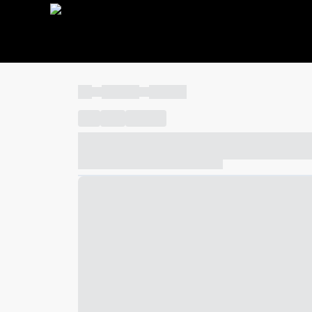
----
----- -----
----- -----
----
-----
---- ------
----- ----- -- ------ ---- ---- -- ---
----- ----- -- ------ ----- ----- -- ------