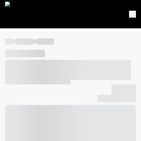
----
----- -----
----- -----
----
-----
---- ------
----- ----- -- ------ ---- ---- -- ----- ----- -----
--- ------
----- ----- -- ------ ----- ----- -- ------
-------------
Compartilhar
Favorito