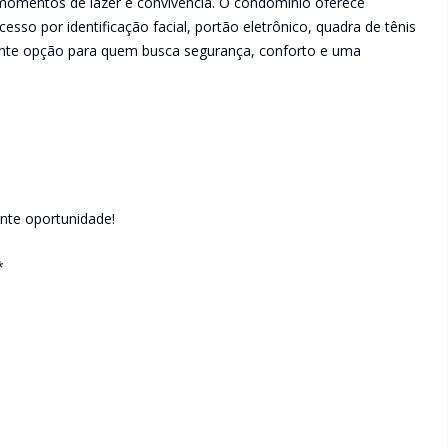
 momentos de lazer e convivência. O condomínio oferece
esso por identificação facial, portão eletrônico, quadra de tênis
ente opção para quem busca segurança, conforto e uma
ente oportunidade!
*