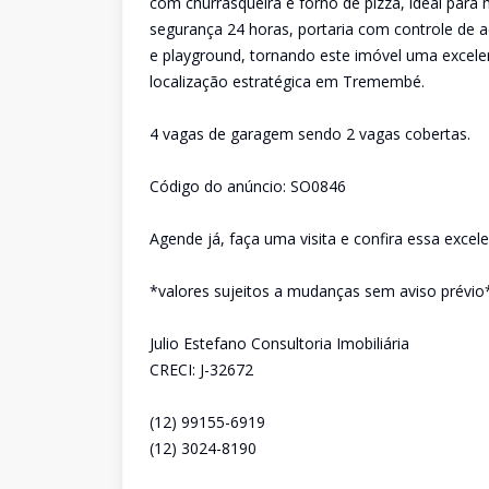
com churrasqueira e forno de pizza, ideal para
segurança 24 horas, portaria com controle de ac
e playground, tornando este imóvel uma excel
localização estratégica em Tremembé.
4 vagas de garagem sendo 2 vagas cobertas.
Código do anúncio: SO0846
Agende já, faça uma visita e confira essa excel
*valores sujeitos a mudanças sem aviso prévio
Julio Estefano Consultoria Imobiliária
CRECI: J-32672
(12) 99155-6919
(12) 3024-8190