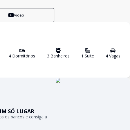
Vídeo
4
Dormitório
s
3
Banheiro
s
1
Suíte
4
Vaga
s
UM SÓ LUGAR
s os bancos e consiga a