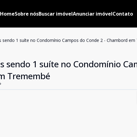
Home
Sobre nós
Buscar imóvel
Anunciar imóvel
Contato
os sendo 1 suíte no Condomínio Campos do Conde 2 - Chambord e
os sendo 1 suíte no Condomínio C
em Tremembé
P