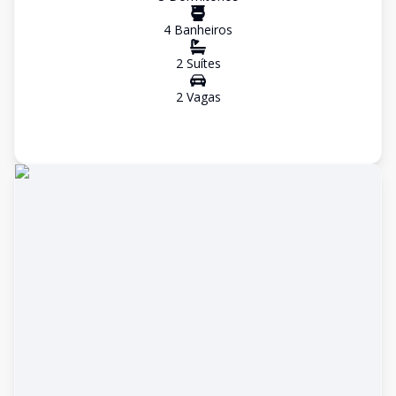
4
Banheiro
s
2
Suíte
s
2
Vaga
s