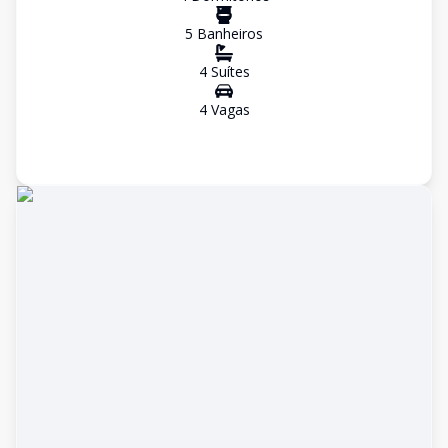
5
Banheiro
s
4
Suíte
s
4
Vaga
s