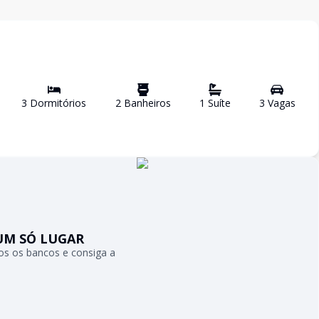
3
Dormitório
s
2
Banheiro
s
1
Suíte
3
Vaga
s
UM SÓ LUGAR
s os bancos e consiga a