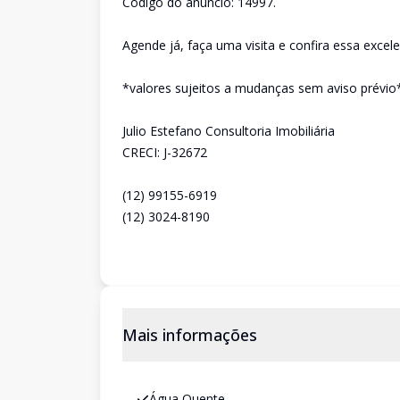
Código do anúncio: 14997.
Agende já, faça uma visita e confira essa excel
*valores sujeitos a mudanças sem aviso prévio
Julio Estefano Consultoria Imobiliária
CRECI: J-32672
(12) 99155-6919
(12) 3024-8190
Mais informações
Água Quente