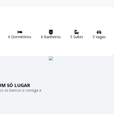
6
Dormitório
s
6
Banheiro
s
5
Suíte
s
5
Vaga
s
UM SÓ LUGAR
s os bancos e consiga a