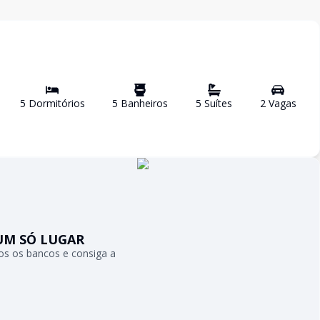
5
Dormitório
s
5
Banheiro
s
5
Suíte
s
2
Vaga
s
UM SÓ LUGAR
s os bancos e consiga a