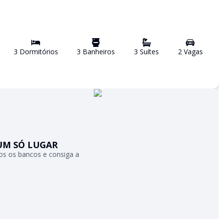
3
Dormitório
s
3
Banheiro
s
3
Suíte
s
2
Vaga
s
UM SÓ LUGAR
s os bancos e consiga a