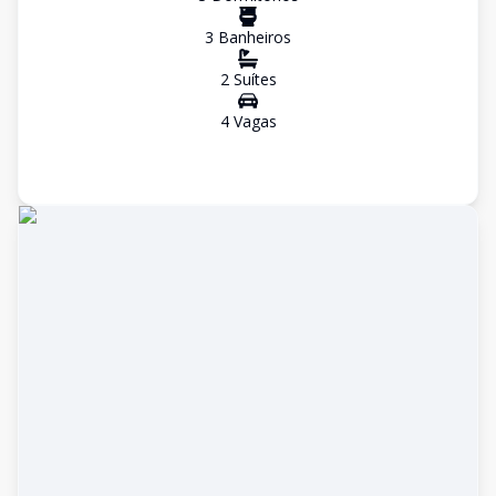
3
Banheiro
s
2
Suíte
s
4
Vaga
s