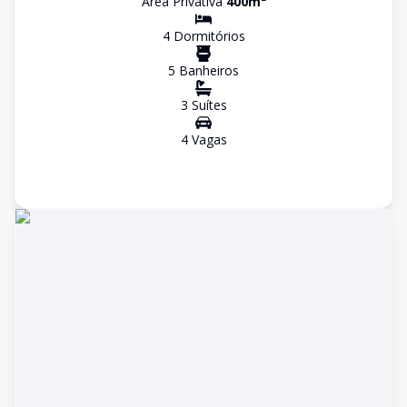
Área Privativa
400
m²
4
Dormitório
s
5
Banheiro
s
3
Suíte
s
4
Vaga
s