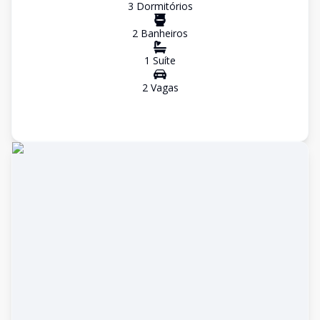
3
Dormitório
s
2
Banheiro
s
1
Suíte
2
Vaga
s