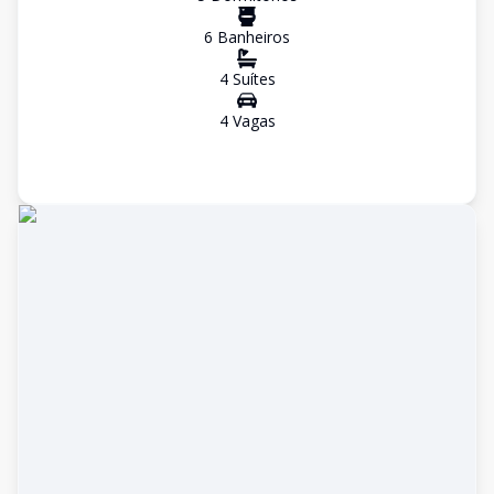
6
Banheiro
s
4
Suíte
s
4
Vaga
s