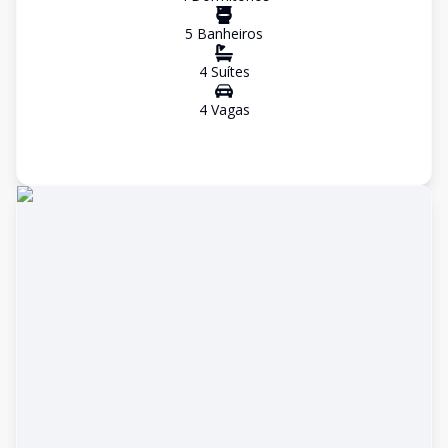
5
Banheiro
s
4
Suíte
s
4
Vaga
s