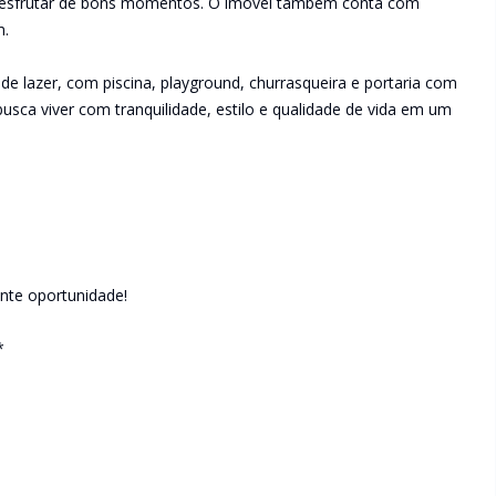
e desfrutar de bons momentos. O imóvel também conta com
m.
e lazer, com piscina, playground, churrasqueira e portaria com
usca viver com tranquilidade, estilo e qualidade de vida em um
ente oportunidade!
*