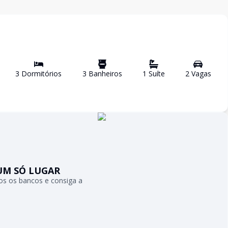
3
Dormitório
s
3
Banheiro
s
1
Suíte
2
Vaga
s
UM SÓ LUGAR
s os bancos e consiga a