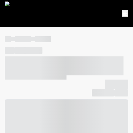
----
----- -----
----- -----
----
-----
---- ------
----- ----- -- ------ ---- ---- -- ----- ----- -----
--- ------
----- ----- -- ------ ----- ----- -- ------
-------------
Compartilhar
Favorito