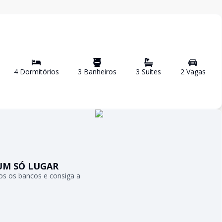
4
Dormitório
s
3
Banheiro
s
3
Suíte
s
2
Vaga
s
UM SÓ LUGAR
s os bancos e consiga a