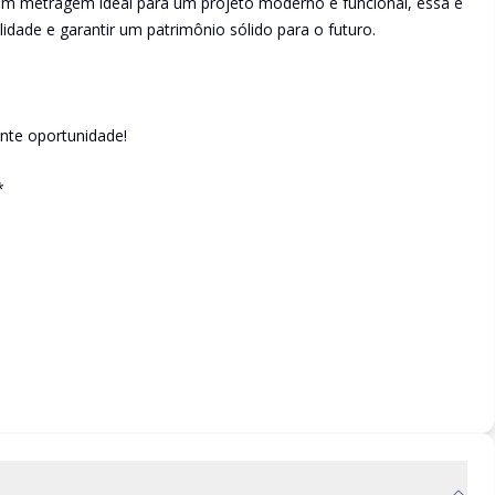
m metragem ideal para um projeto moderno e funcional, essa é
idade e garantir um patrimônio sólido para o futuro.
ente oportunidade!
*