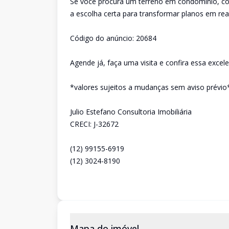
Se você procura um terreno em condomínio, co
a escolha certa para transformar planos em real
Código do anúncio: 20684
Agende já, faça uma visita e confira essa excel
*valores sujeitos a mudanças sem aviso prévio
Julio Estefano Consultoria Imobiliária
CRECI: J-32672
(12) 99155-6919
(12) 3024-8190
Mapa do imóvel