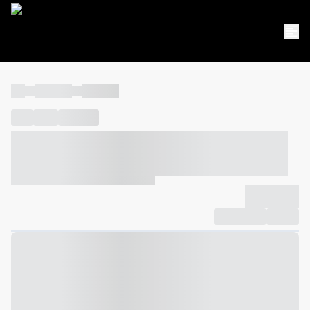
----
----- -----
----- -----
----
-----
---- ------
----- ----- -- ------ ---- ---- -- ----- ----- -----
--- ------
----- ----- -- ------ ----- ----- -- ------
-------------
Compartilhar
Favorito