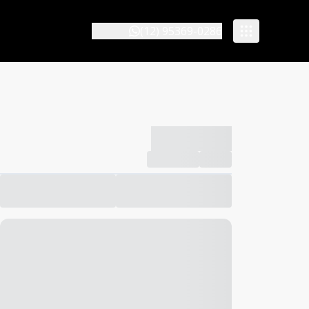
(12) 95369-0286
-------------
Compartilhar
Favorito