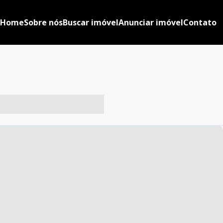
Home
Sobre nós
Buscar imóvel
Anunciar imóvel
Contato
-- ----- ----- --- ------