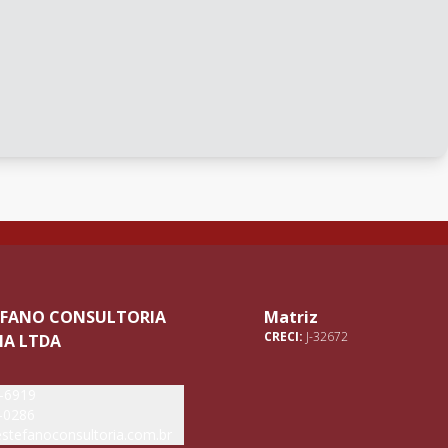
TEFANO CONSULTORIA
Matriz
CRECI:
J-32672
IA LTDA
5-6919
-0286
stefanoconsultoria.com.br