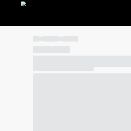
----
----- -----
----- -----
----
-----
---- ------
----- ----- -- ------ ---- ---- -- ---
----- ----- -- ------ ----- ----- -- ------