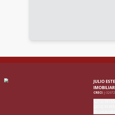
JULIO ES
IMOBILIAR
CRECI:
J-32672
(12) 9915
(12) 95369
contato@e