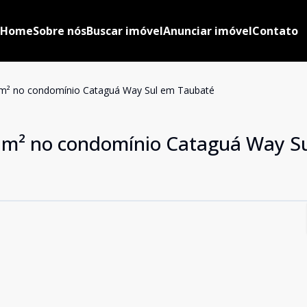
Home
Sobre nós
Buscar imóvel
Anunciar imóvel
Contato
0 m² no condomínio Cataguá Way Sul em Taubaté
0 m² no condomínio Cataguá Way S