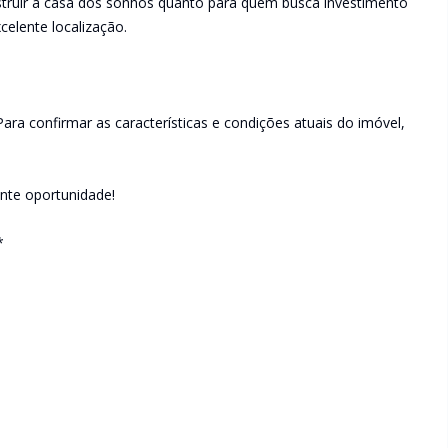
ruir a casa dos sonhos quanto para quem busca investimento
elente localização.
ara confirmar as características e condições atuais do imóvel,
ente oportunidade!
*