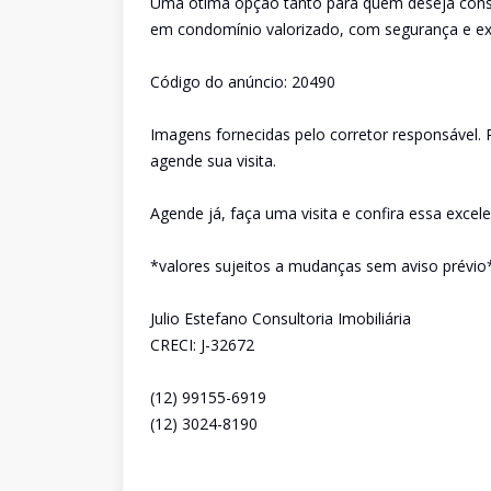
Uma ótima opção tanto para quem deseja const
em condomínio valorizado, com segurança e exc
Código do anúncio: 20490
Imagens fornecidas pelo corretor responsável. P
agende sua visita.
Agende já, faça uma visita e confira essa excel
*valores sujeitos a mudanças sem aviso prévio
Julio Estefano Consultoria Imobiliária
CRECI: J-32672
(12) 99155-6919
(12) 3024-8190