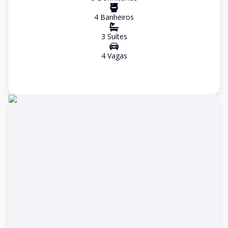
4
Banheiro
s
3
Suíte
s
4
Vaga
s