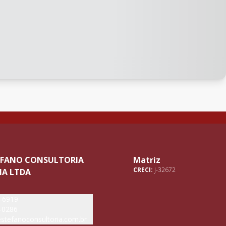
TEFANO CONSULTORIA
Matriz
CRECI:
J-32672
IA LTDA
5-6919
-0286
stefanoconsultoria.com.br