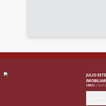
JULIO ES
IMOBILIAR
CRECI:
J-32672
(12) 9915
(12) 95369
contato@e