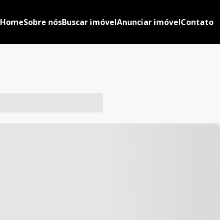
Home
Sobre nós
Buscar imóvel
Anunciar imóvel
Contato
-- ----- ----- --- ------