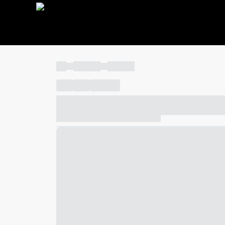
----
----- -----
----- -----
----
-----
---- ------
----- ----- -- ------ ---- ---- -- ---
----- ----- -- ------ ----- ----- -- ------