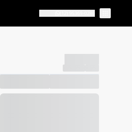
(12) 95369-0286
-------------
Compartilhar
Favorito