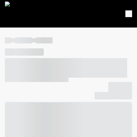
----
----- -----
----- -----
----
-----
---- ------
----- ----- -- ------ ---- ---- -- ----- ----- -----
--- ------
----- ----- -- ------ ----- ----- -- ------
-------------
Compartilhar
Favorito